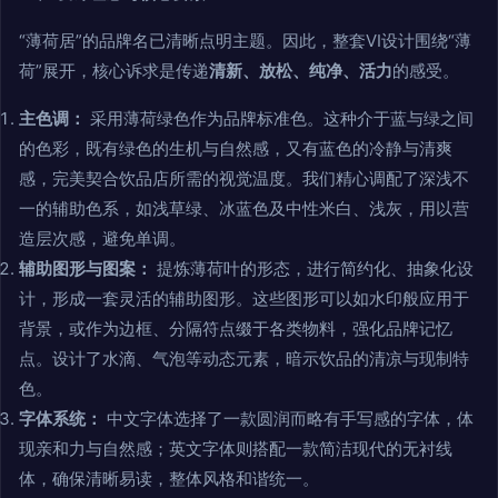
“薄荷居”的品牌名已清晰点明主题。因此，整套VI设计围绕“薄
荷”展开，核心诉求是传递
清新、放松、纯净、活力
的感受。
主色调：
采用薄荷绿色作为品牌标准色。这种介于蓝与绿之间
的色彩，既有绿色的生机与自然感，又有蓝色的冷静与清爽
感，完美契合饮品店所需的视觉温度。我们精心调配了深浅不
一的辅助色系，如浅草绿、冰蓝色及中性米白、浅灰，用以营
造层次感，避免单调。
辅助图形与图案：
提炼薄荷叶的形态，进行简约化、抽象化设
计，形成一套灵活的辅助图形。这些图形可以如水印般应用于
背景，或作为边框、分隔符点缀于各类物料，强化品牌记忆
点。设计了水滴、气泡等动态元素，暗示饮品的清凉与现制特
色。
字体系统：
中文字体选择了一款圆润而略有手写感的字体，体
现亲和力与自然感；英文字体则搭配一款简洁现代的无衬线
体，确保清晰易读，整体风格和谐统一。