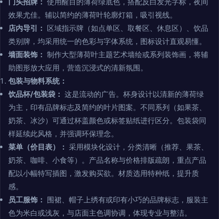
门头招牌：
使用醒目的薄荷绿底色，搭配反白发光字标，夜间
效果尤佳。辅以简约的薄荷叶轮廓灯箱，吸引视线。
店内导引：
区域指示牌（如点单区、取餐区、休息区）、饮品
类别牌，均采用统一的色彩与字体系统，图标设计直观易懂。
墙面装饰：
制作大型薄荷叶主题艺术墙绘或系列装饰画，将辅
助图形放大应用，营造沉浸式的清新氛围。
包装与物料系统：
饮品杯/包装袋：
这是流动的广告。杯身设计以清新的薄荷绿
为主，印有品牌标志及简约的叶片图案。不同系列（如果茶、
奶茶、冰沙）可通过杯盖颜色或标签贴纸进行区分。包装袋同
样延续此风格，并强调环保理念。
菜单（价目表）：
采用模块化设计，分类清晰（推荐、果茶、
奶茶、咖啡、小食等）。产品名称与价格排版疏朗，重点产品
配以小幅特写插图，激发购买欲。材质选用特种纸，提升质
感。
员工服饰：
围裙、帽子上绣有或印有小巧的品牌标志，服装主
色为米白或浅灰，与店面主色调协调，体现专业与整洁。