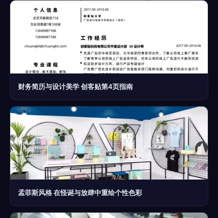
财务简历与设计美学 创客贴第4页指南
孟菲斯风格 在怪诞与放肆中重绘个性色彩